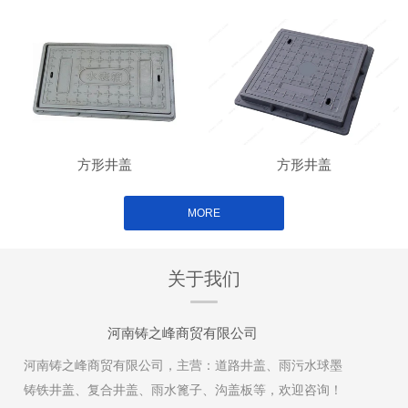
方形井盖
方形井盖
MORE
关于我们
河南铸之峰商贸有限公司
河南铸之峰商贸有限公司，
主营：
道路井盖、雨污水球墨
铸铁井盖、复合井盖、雨水篦子、沟盖板等
，
欢迎咨询！