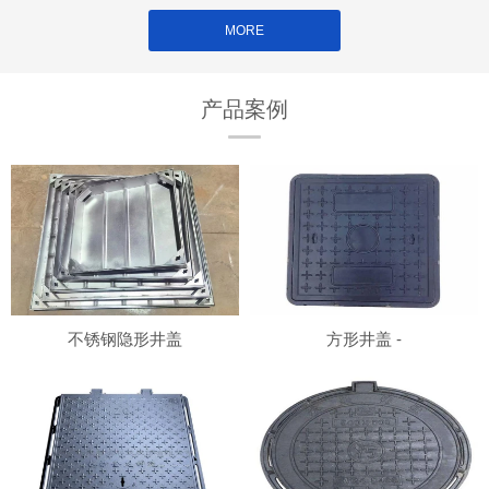
MORE
产品案例
不锈钢隐形井盖
方形井盖 -