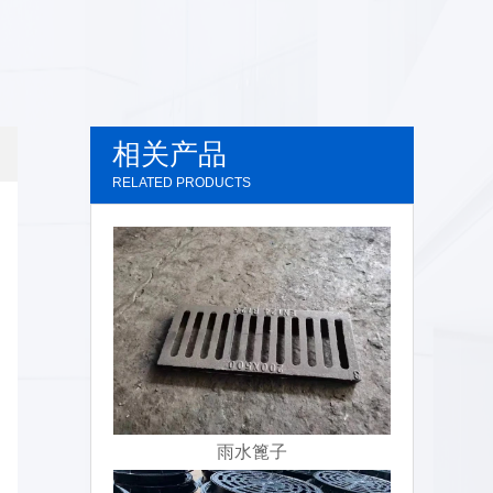
相关产品
RELATED PRODUCTS
雨水篦子