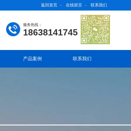
返回首页
-
在线留言
-
联系我们
服务热线：
18638141745
产品案例
联系我们