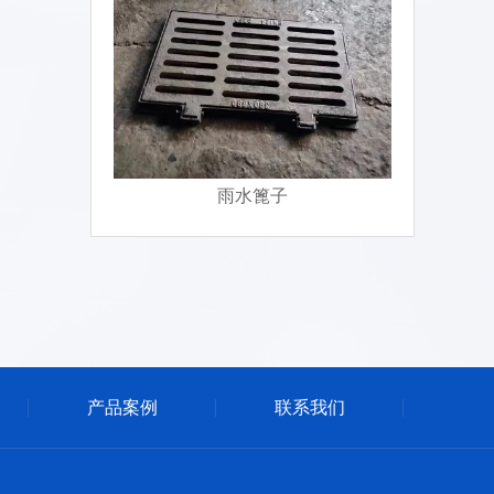
雨水篦子
产品案例
联系我们