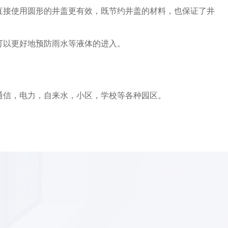
直接使用圆形的井盖更有效，既节约井盖的材料，也保证了井
可以更好地预防雨水等液体的进入。
通信，电力，自来水，小区，学校等各种园区。