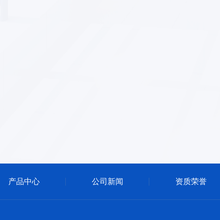
产品中心
公司新闻
资质荣誉