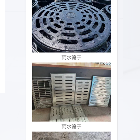
雨水篦子
雨水篦子